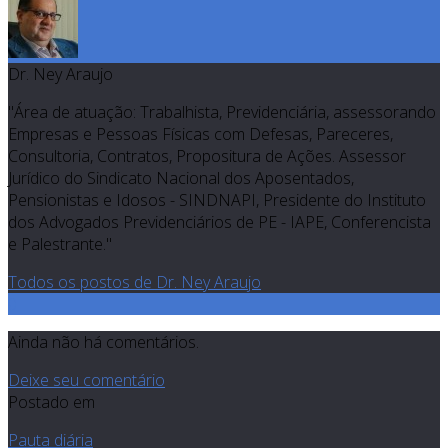
Dr. Ney Araujo
"Área de atuação: Trabalhista, Previdenciária, assessorando
Empresas e Pessoas Físicas com Defesas, Pareceres,
Consultoria, Contratos, Propositura de Ações. Assessor
Jurídico do Sindicato Nacional dos Aposentados,
Pensionistas e Idosos - SINDNAPI, Presidente do Instituto
dos Advogados Previdenciários de PE - IAPE, Conferencista
e Palestrante."
Todos os postos de Dr. Ney Araujo
0
Ainda não há comentários.
Deixe seu comentário
Postado em
Pauta diária