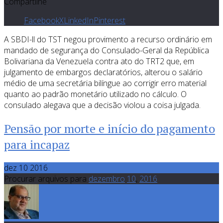
Compartilhe
Facebook
X
LinkedIn
Pinterest
A SBDI-ll do TST negou provimento a recurso ordinário em
mandado de segurança do Consulado-Geral da República
Bolivariana da Venezuela contra ato do TRT2 que, em
julgamento de embargos declaratórios, alterou o salário
médio de uma secretária bilíngue ao corrigir erro material
quanto ao padrão monetário utilizado no cálculo. O
consulado alegava que a decisão violou a coisa julgada.
Pensão por morte e início do pagamento
para incapaz
dez 10 2016
Procurar arquivos para
dezembro
10
,
2016