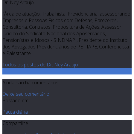
Dr. Ney Araujo
"Área de atuação: Trabalhista, Previdenciária, assessorando
Empresas e Pessoas Físicas com Defesas, Pareceres,
Consultoria, Contratos, Propositura de Ações. Assessor
Jurídico do Sindicato Nacional dos Aposentados,
Pensionistas e Idosos - SINDNAPI, Presidente do Instituto
dos Advogados Previdenciários de PE - IAPE, Conferencista
e Palestrante."
Todos os postos de Dr. Ney Araujo
0
Ainda não há comentários.
Deixe seu comentário
Postado em
Pauta diária
Compartilhe