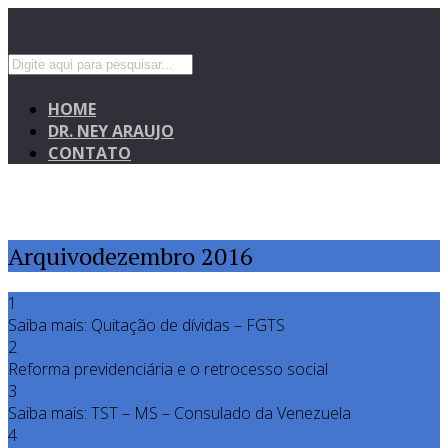
HOME
DR. NEY ARAUJO
CONTATO
Arquivodezembro 2016
1
Saiba mais: Quitação de dívidas – FGTS
2
Reforma previdenciária e o retrocesso social
3
Saiba mais: TST – MS – Consulado da Venezuela
4