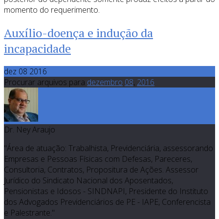
momento do requerimento.
Auxílio-doença e indução da
incapacidade
dez 08 2016
Procurar arquivos para
dezembro
08
,
2016
Dr. Ney Araujo
"Área de atuação: Trabalhista, Previdenciária, assessorando
Empresas e Pessoas Físicas com Defesas, Pareceres,
Consultoria, Contratos, Propositura de Ações. Assessor
Jurídico do Sindicato Nacional dos Aposentados,
Pensionistas e Idosos - SINDNAPI, Presidente do Instituto
dos Advogados Previdenciários de PE - IAPE, Conferencista
e Palestrante."