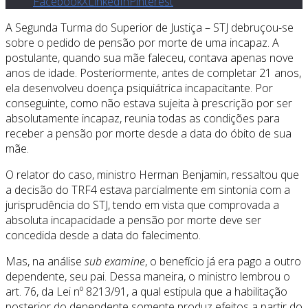
Facebook
X
LinkedIn
Pinterest
A Segunda Turma do Superior de Justiça – STJ debruçou-se
sobre o pedido de pensão por morte de uma incapaz. A
postulante, quando sua mãe faleceu, contava apenas nove
anos de idade. Posteriormente, antes de completar 21 anos,
ela desenvolveu doença psiquiátrica incapacitante. Por
conseguinte, como não estava sujeita à prescrição por ser
absolutamente incapaz, reunia todas as condições para
receber a pensão por morte desde a data do óbito de sua
mãe.
O relator do caso, ministro Herman Benjamin, ressaltou que
a decisão do TRF4 estava parcialmente em sintonia com a
jurisprudência do STJ, tendo em vista que comprovada a
absoluta incapacidade a pensão por morte deve ser
concedida desde a data do falecimento.
Mas, na análise
sub examine
, o benefício já era pago a outro
dependente, seu pai. Dessa maneira, o ministro lembrou o
art. 76, da Lei nº 8213/91, a qual estipula que a habilitação
posterior do dependente somente produz efeitos a partir do