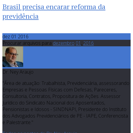
Brasil precisa encarar reforma da
previdência
dez 01 2016
Procurar arquivos para
dezembro
01
,
2016
Dr. Ney Araujo
"Área de atuação: Trabalhista, Previdenciária, assessorando
Empresas e Pessoas Físicas com Defesas, Pareceres,
Consultoria, Contratos, Propositura de Ações. Assessor
Jurídico do Sindicato Nacional dos Aposentados,
Pensionistas e Idosos - SINDNAPI, Presidente do Instituto
dos Advogados Previdenciários de PE - IAPE, Conferencista
e Palestrante."