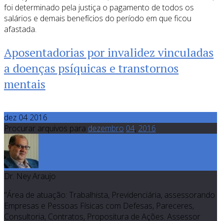
foi determinado pela justiça o pagamento de todos os
salários e demais benefícios do período em que ficou
afastada.
Aposentadorias por invalidez vinculadas
a doenças psíquicas e transtornos
mentais
dez 04 2016
Procurar arquivos para
dezembro
04
,
2016
Dr. Ney Araujo
"Área de atuação: Trabalhista, Previdenciária, assessorando
Empresas e Pessoas Físicas com Defesas, Pareceres,
Consultoria, Contratos, Propositura de Ações. Assessor