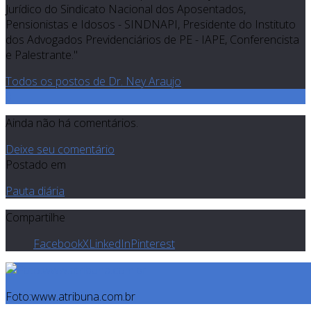
Jurídico do Sindicato Nacional dos Aposentados,
Pensionistas e Idosos - SINDNAPI, Presidente do Instituto
dos Advogados Previdenciários de PE - IAPE, Conferencista
e Palestrante."
Todos os postos de Dr. Ney Araujo
0
Ainda não há comentários.
Deixe seu comentário
Postado em
Pauta diária
Compartilhe
Facebook
X
LinkedIn
Pinterest
Foto:www.atribuna.com.br