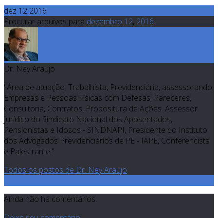
dez 12 2016
Procurar arquivos para
dezembro
12
,
2016
Dr. Ney Araujo
"Área de atuação: Trabalhista, Previdenciária, assessorando
Empresas e Pessoas Físicas com Defesas, Pareceres,
Consultoria, Contratos, Propositura de Ações. Assessor
Jurídico do Sindicato Nacional dos Aposentados,
Pensionistas e Idosos - SINDNAPI, Presidente do Instituto
dos Advogados Previdenciários de PE - IAPE, Conferencista
e Palestrante."
Todos os postos de Dr. Ney Araujo
0
Ainda não há comentários.
Deixe seu comentário