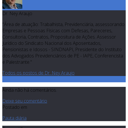
Dr. Ney Araujo
"Área de atuação: Trabalhista, Previdenciária, assessorando
Empresas e Pessoas Físicas com Defesas, Pareceres,
Consultoria, Contratos, Propositura de Ações. Assessor
Jurídico do Sindicato Nacional dos Aposentados,
Pensionistas e Idosos - SINDNAPI, Presidente do Instituto
dos Advogados Previdenciários de PE - IAPE, Conferencista
e Palestrante."
Todos os postos de Dr. Ney Araujo
0
Ainda não há comentários.
Deixe seu comentário
Postado em
Pauta diária