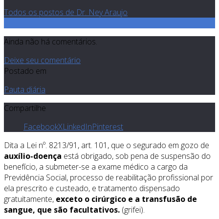
Todos os postos de Dr. Ney Araujo
0
Ainda não há comentários.
Deixe seu comentário
Postado em
Pauta diária
Compartilhe
Facebook
X
LinkedIn
Pinterest
Dita a Lei nº. 8213/91, art. 101, que o segurado em gozo de
auxílio-doença
está obrigado, sob pena de suspensão do
benefício, a submeter-se a exame médico a cargo da
Previdência Social, processo de reabilitação profissional por
ela prescrito e custeado, e tratamento dispensado
gratuitamente,
exceto o cirúrgico e a transfusão de
sangue, que são facultativos.
(grifei).