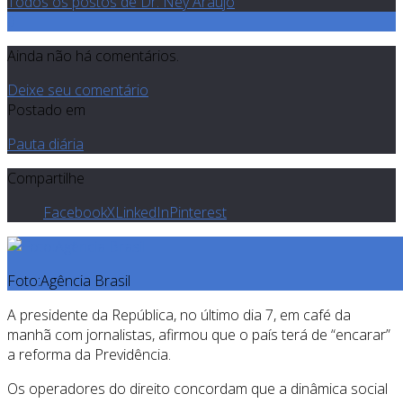
Todos os postos de Dr. Ney Araujo
0
Ainda não há comentários.
Deixe seu comentário
Postado em
Pauta diária
Compartilhe
Facebook
X
LinkedIn
Pinterest
Foto:Agência Brasil
A presidente da República, no último dia 7, em café da
manhã com jornalistas, afirmou que o país terá de “encarar”
a reforma da Previdência.
Os operadores do direito concordam que a dinâmica social