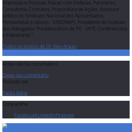
Empresas e Pessoas Físicas com Defesas, Pareceres,
Consultoria, Contratos, Propositura de Ações. Assessor
Jurídico do Sindicato Nacional dos Aposentados,
Pensionistas e Idosos - SINDNAPI, Presidente do Instituto
dos Advogados Previdenciários de PE - IAPE, Conferencista
e Palestrante."
Todos os postos de Dr. Ney Araujo
0
Ainda não há comentários.
Deixe seu comentário
Postado em
Pauta diária
Compartilhe
Facebook
X
LinkedIn
Pinterest