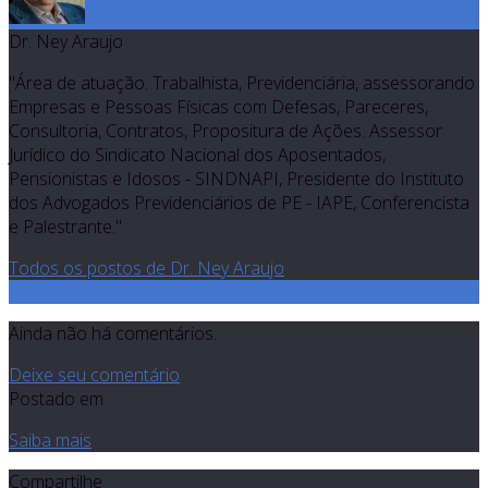
Dr. Ney Araujo
"Área de atuação: Trabalhista, Previdenciária, assessorando
Empresas e Pessoas Físicas com Defesas, Pareceres,
Consultoria, Contratos, Propositura de Ações. Assessor
Jurídico do Sindicato Nacional dos Aposentados,
Pensionistas e Idosos - SINDNAPI, Presidente do Instituto
dos Advogados Previdenciários de PE - IAPE, Conferencista
e Palestrante."
Todos os postos de Dr. Ney Araujo
0
Ainda não há comentários.
Deixe seu comentário
Postado em
Saiba mais
Compartilhe