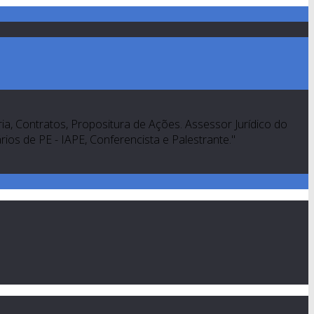
a, Contratos, Propositura de Ações. Assessor Jurídico do
os de PE - IAPE, Conferencista e Palestrante."