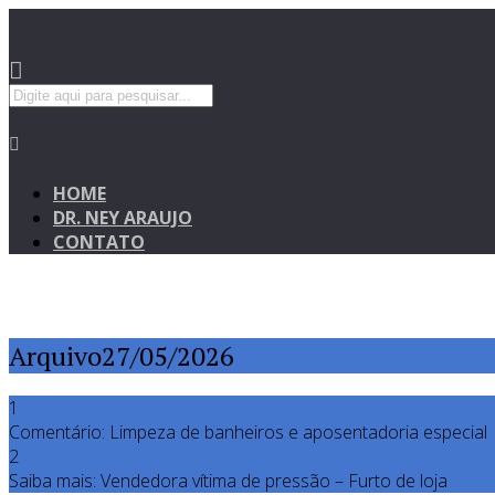
HOME
DR. NEY ARAUJO
CONTATO
Arquivo27/05/2026
1
Comentário: Limpeza de banheiros e aposentadoria especial
2
Saiba mais: Vendedora vítima de pressão – Furto de loja