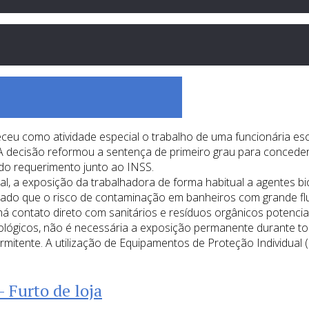
heceu como atividade especial o trabalho de uma funcionária 
 A decisão reformou a sentença de primeiro grau para concede
 do requerimento junto ao INSS.
icial, a exposição da trabalhadora de forma habitual a agentes 
cado que o risco de contaminação em banheiros com grande flu
á contato direto com sanitários e resíduos orgânicos potenci
lógicos, não é necessária a exposição permanente durante tod
ermitente. A utilização de Equipamentos de Proteção Individua
 Furto de loja