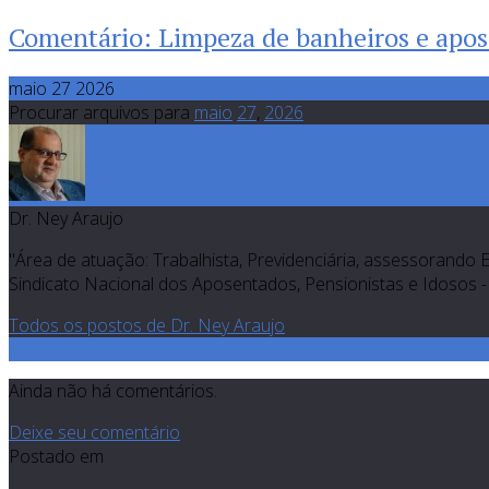
Comentário: Limpeza de banheiros e apos
maio 27 2026
Procurar arquivos para
maio
27
,
2026
Dr. Ney Araujo
"Área de atuação: Trabalhista, Previdenciária, assessorando 
Sindicato Nacional dos Aposentados, Pensionistas e Idosos - 
Todos os postos de Dr. Ney Araujo
0
Ainda não há comentários.
Deixe seu comentário
Postado em