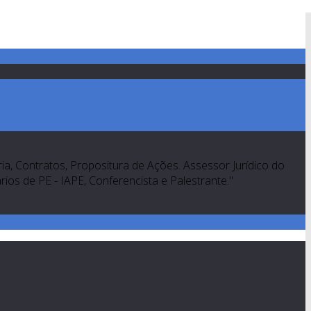
a, Contratos, Propositura de Ações. Assessor Jurídico do
os de PE - IAPE, Conferencista e Palestrante."