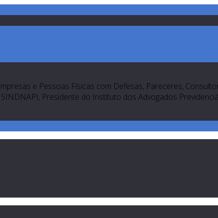
Empresas e Pessoas Físicas com Defesas, Pareceres, Consultori
SINDNAPI, Presidente do Instituto dos Advogados Previdenciári