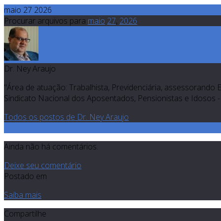
maio 27 2026
Procurar arquivos para
maio
27
,
2026
Dr. Ney Araujo
"Área de atuação: Trabalhista, Previdenciária, assessorando 
Sindicato Nacional dos Aposentados, Pensionistas e Idosos - 
Todos os postos de Dr. Ney Araujo
0
Ainda não há comentários.
Deixe seu comentário
Postado em
Saiba mais
Compartilhe