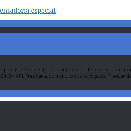
entadoria especial
Empresas e Pessoas Físicas com Defesas, Pareceres, Consultori
SINDNAPI, Presidente do Instituto dos Advogados Previdenciári