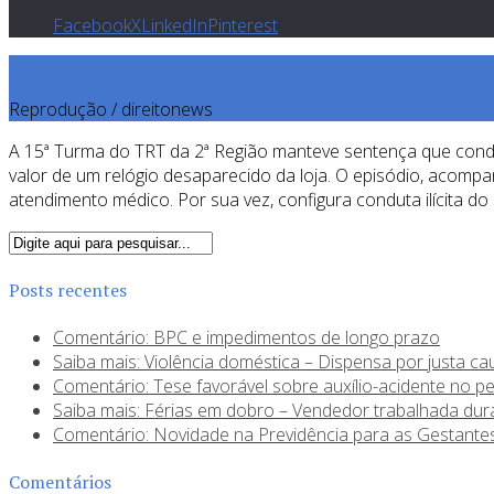
Facebook
X
LinkedIn
Pinterest
Reprodução / direitonews
A 15ª Turma do TRT da 2ª Região manteve sentença que conden
valor de um relógio desaparecido da loja. O episódio, acompa
atendimento médico. Por sua vez, configura conduta ilícita 
Posts recentes
Comentário: BPC e impedimentos de longo prazo
Saiba mais: Violência doméstica – Dispensa por justa ca
Comentário: Tese favorável sobre auxílio-acidente no p
Saiba mais: Férias em dobro – Vendedor trabalhada dura
Comentário: Novidade na Previdência para as Gestantes
Comentários