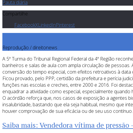
Pauta diária
Compartilhe
Facebook
X
LinkedIn
Pinterest
Reprodução / direitonews
A 5ª Turma do Tribunal Regional Federal da 4ª Região recon
banheiros e salas de aula com ampla circulação de pessoas.
conversão do tempo especial, com efeitos retroativos à data
Ficou provado, pelo PPP, certidão da prefeitura e perícia jud
funções nas escolas e creches, entre 2000 e 2016. Foi desta
enquadrar a atividade como especial, especialmente quando h
O acórdão reforça que, nos casos de exposição a agentes bio
insalubridade, bastando que ela seja habitual, mesmo que int
houver comprovação de sua eficácia ou de seu uso contínuo.
Saiba mais: Vendedora vítima de pressão –