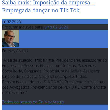
Saiba mais: Imposição da empresa –
Empregada dançar no Tik Tok
jul 02 2026
Procurar arquivos para
julho
02
,
2026
Dr. Ney Araujo
"Área de atuação: Trabalhista, Previdenciária, assessorando
Empresas e Pessoas Físicas com Defesas, Pareceres,
Consultoria, Contratos, Propositura de Ações. Assessor
Jurídico do Sindicato Nacional dos Aposentados,
Pensionistas e Idosos - SINDNAPI, Presidente do Instituto
dos Advogados Previdenciários de PE - IAPE, Conferencista
e Palestrante."
Todos os postos de Dr. Ney Araujo
0