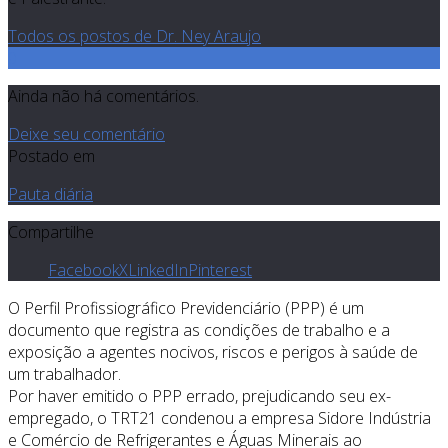
Todos os postos de Dr. Ney Araujo
0
Ainda não há comentários.
Deixe seu comentário
Postado em
Pauta diária
Compartilhe
Facebook
X
LinkedIn
Pinterest
O Perfil Profissiográfico Previdenciário (PPP) é um
documento que registra as condições de trabalho e a
exposição a agentes nocivos, riscos e perigos à saúde de
um trabalhador.
Por haver emitido o PPP errado, prejudicando seu ex-
empregado, o TRT21 condenou a empresa Sidore Indústria
e Comércio de Refrigerantes e Águas Minerais ao