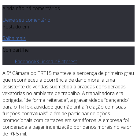
Ainda não há comentários.
Deixe seu comentário
Postado em
Saiba mais
Compartilhe
Facebook
X
LinkedIn
Pinterest
A 5ª Câmara do TRT15 manteve a sentença de primeiro grau
que reconheceu a ocorrência de dano moral a uma
assistente de vendas submetida a práticas consideradas
vexatórias no ambiente de trabalho. A trabalhadora era
obrigada, “de forma reiterada”, a gravar vídeos “dançando”
para o TikTok, atividade que não tinha “relação com suas
funções contratuais”, além de participar de ações
promocionais com cartazes em semáforos. A empresa foi
condenada a pagar indenização por danos morais no valor
de R$ 5 mil.