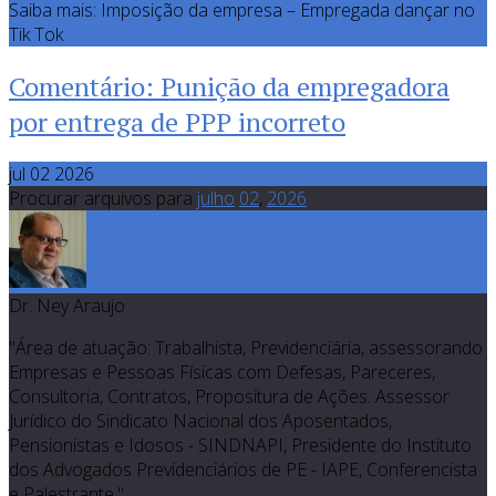
Saiba mais: Imposição da empresa – Empregada dançar no
Tik Tok
Comentário: Punição da empregadora
por entrega de PPP incorreto
jul 02 2026
Procurar arquivos para
julho
02
,
2026
Dr. Ney Araujo
"Área de atuação: Trabalhista, Previdenciária, assessorando
Empresas e Pessoas Físicas com Defesas, Pareceres,
Consultoria, Contratos, Propositura de Ações. Assessor
Jurídico do Sindicato Nacional dos Aposentados,
Pensionistas e Idosos - SINDNAPI, Presidente do Instituto
dos Advogados Previdenciários de PE - IAPE, Conferencista
e Palestrante."