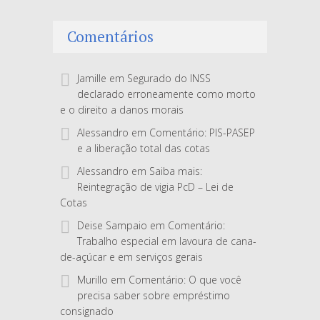
Comentários
Jamille
em
Segurado do INSS
declarado erroneamente como morto
e o direito a danos morais
Alessandro
em
Comentário: PIS-PASEP
e a liberação total das cotas
Alessandro
em
Saiba mais:
Reintegração de vigia PcD – Lei de
Cotas
Deise Sampaio
em
Comentário:
Trabalho especial em lavoura de cana-
de-açúcar e em serviços gerais
Murillo
em
Comentário: O que você
precisa saber sobre empréstimo
consignado