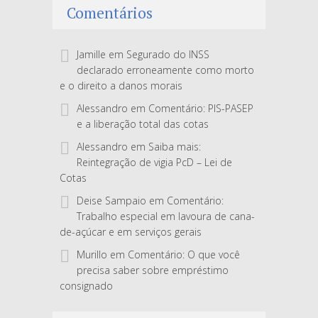
Comentários
Jamille
em
Segurado do INSS
declarado erroneamente como morto
e o direito a danos morais
Alessandro
em
Comentário: PIS-PASEP
e a liberação total das cotas
Alessandro
em
Saiba mais:
Reintegração de vigia PcD – Lei de
Cotas
Deise Sampaio
em
Comentário:
Trabalho especial em lavoura de cana-
de-açúcar e em serviços gerais
Murillo
em
Comentário: O que você
precisa saber sobre empréstimo
consignado