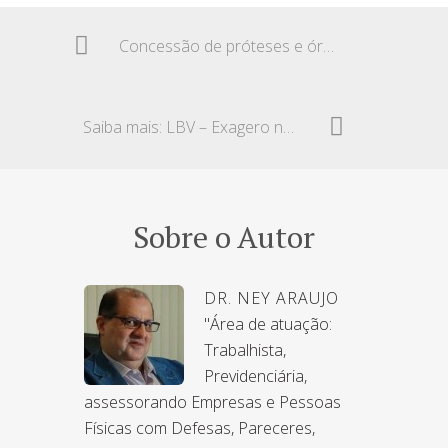
Concessão de próteses e órteses
Saiba mais: LBV – Exagero na cobrança de metas
Sobre o Autor
DR. NEY ARAUJO
"Área de atuação:
Trabalhista,
Previdenciária,
assessorando Empresas e Pessoas
Físicas com Defesas, Pareceres,