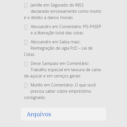
Jamille
em
Segurado do INSS
declarado erroneamente como morto
e o direito a danos morais
Alessandro
em
Comentário: PIS-PASEP
e a liberação total das cotas
Alessandro
em
Saiba mais:
Reintegração de vigia PcD – Lei de
Cotas
Deise Sampaio
em
Comentário:
Trabalho especial em lavoura de cana-
de-açúcar e em serviços gerais
Murillo
em
Comentário: O que você
precisa saber sobre empréstimo
consignado
Arquivos