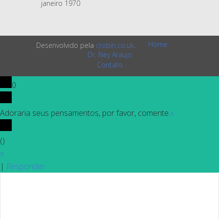
janeiro 1970
Home
Desenvolvido pela
crobin.co.uk
.
Dr. Ney Araujo
Contato
0
Adoraria seus pensamentos, por favor, comente.
x
(
)
x
|
Responder