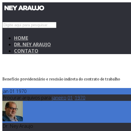
HOME
DR. NEY ARAUJO
CONTATO
Benefício previdenciário e rescisão indireta do contrato de trabalho
jan 01 1970
Procurar arquivos para
janeiro
01
,
1970
Dr. Ney Araujo