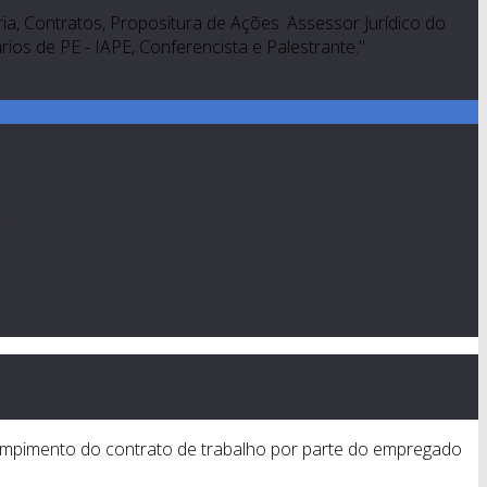
a, Contratos, Propositura de Ações. Assessor Jurídico do
os de PE - IAPE, Conferencista e Palestrante."
…
 rompimento do contrato de trabalho por parte do empregado