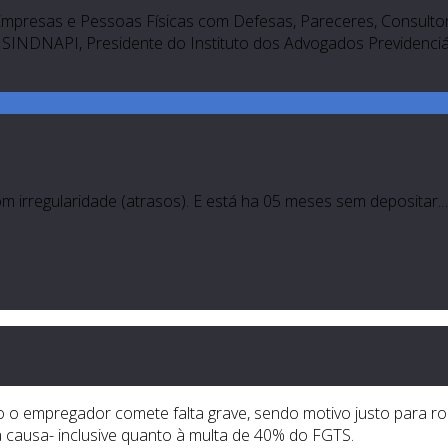
Empresas e Pessoas Físicas com Defesas, Pareceres, Consultori
SINDNAPI, Presidente do Instituto dos Advogados Previdenciári
irregularidade (atrasos). E está ha 05 meses sem depositar.
ando o empregador comete falta grave, sendo motivo justo para
a causa- inclusive quanto à multa de 40% do FGTS.