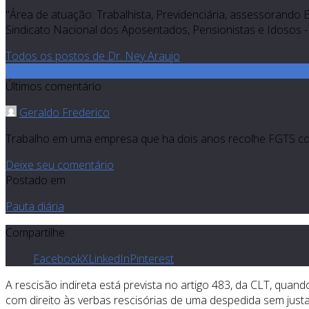
"Área de atuação: Trabalhista, Previdenciária, assessorando 
Sindicato Nacional dos Aposentados, Pensionistas e Idosos - 
Todos os postos de Dr. Ney Araujo
1
Últimos comentário
Geraldo Frederico
Trabalho em uma empresa que ha dois anos recolhe FGTS com 
Deixe seu comentário
Postado em
Pauta diária
Compartilhe
Facebook
X
LinkedIn
Pinterest
A rescisão indireta está prevista no artigo 483, da CLT, qu
com direito às verbas rescisórias de uma despedida sem just