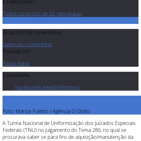
e Palestrante."
Todos os postos de Dr. Ney Araujo
0
Ainda não há comentários.
Deixe seu comentário
Postado em
Pauta diária
Compartilhe
Facebook
X
LinkedIn
Pinterest
Foto: Márcia Foletto / Agência O Globo
A Turma Nacional de Uniformização dos Juizados Especiais
Federais (TNU) no julgamento do Tema 286, no qual se
procurava saber se para fins de aquisição/manutenção da