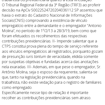
O Tribunal Regional Federal da 3ª Região (TRF3) ao proferir
decisão na ApCiv 50022524720204036112 SP assentou que
havia o extrato do Cadastro Nacional de Informações
Sociais(CNIS) comprovando a existência de vínculo
empregatício entre a demandante e o empregador “Antonio
Molina”, no período de 1º/2/13 a 28/3/19, bem como que
foram efetuados os recolhimentos das respectivas
contribuições previdenciárias. II- Impende salientar que a
CTPS constitui prova plena do tempo de serviço referente
aos vínculos empregatícios ali registrados, porquanto gozam
de presunção
iuris tantum
de veracidade, elidida somente
por suspeitas objetivas e fundadas acerca das anotações
nela exaradas. III- Ademais, em que pese o empregador, Sr.
Antônio Molina, seja o esposo da requerente, salienta-se
que, tanto na legislação previdenciária, quando na
trabalhista, não existe vedação para o registro de familiares
como empregado.
Especificamente nesse tipo de relação é importante
recolher as contribuições previdenciárias sem atraso.