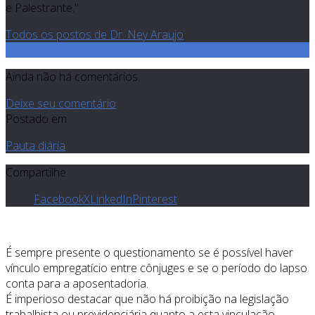
e Palestrante."
Todos os postos de Dr. Ney Araujo
0
Ainda não há comentários.
Deixe seu comentário
Postado em
Pauta diária
Compartilhe
Facebook
X
LinkedIn
Pinterest
É sempre presente o questionamento se é possível haver
vínculo empregatício entre cônjuges e se o período do lapso
conta para a aposentadoria.
É imperioso destacar que não há proibição na legislação
trabalhista ou previdenciária quanto a esta vinculação.