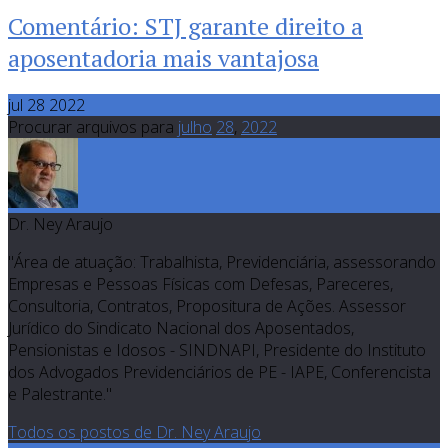
Comentário: STJ garante direito a
aposentadoria mais vantajosa
jul 28 2022
Procurar arquivos para
julho
28
,
2022
Dr. Ney Araujo
"Área de atuação: Trabalhista, Previdenciária, assessorando
Empresas e Pessoas Físicas com Defesas, Pareceres,
Consultoria, Contratos, Propositura de Ações. Assessor
Jurídico do Sindicato Nacional dos Aposentados,
Pensionistas e Idosos - SINDNAPI, Presidente do Instituto
dos Advogados Previdenciários de PE - IAPE, Conferencista
e Palestrante."
Todos os postos de Dr. Ney Araujo