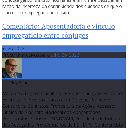
conduta gerou “transtornos na esfera íntima e pessoal, em
razão da incerteza da continuidade dos cuidados de que o
filho do ex-empregado necessita”.
Comentário: Aposentadoria e vínculo
empregatício entre cônjuges
jul 26 2022
Procurar arquivos para
julho
26
,
2022
Dr. Ney Araujo
"Área de atuação: Trabalhista, Previdenciária, assessorando
Empresas e Pessoas Físicas com Defesas, Pareceres,
Consultoria, Contratos, Propositura de Ações. Assessor
Jurídico do Sindicato Nacional dos Aposentados,
Pensionistas e Idosos - SINDNAPI, Presidente do Instituto
dos Advogados Previdenciários de PE - IAPE, Conferencista