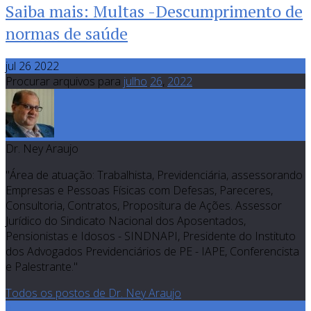
Saiba mais: Multas -Descumprimento de
normas de saúde
jul 26 2022
Procurar arquivos para
julho
26
,
2022
Dr. Ney Araujo
"Área de atuação: Trabalhista, Previdenciária, assessorando
Empresas e Pessoas Físicas com Defesas, Pareceres,
Consultoria, Contratos, Propositura de Ações. Assessor
Jurídico do Sindicato Nacional dos Aposentados,
Pensionistas e Idosos - SINDNAPI, Presidente do Instituto
dos Advogados Previdenciários de PE - IAPE, Conferencista
e Palestrante."
Todos os postos de Dr. Ney Araujo
0