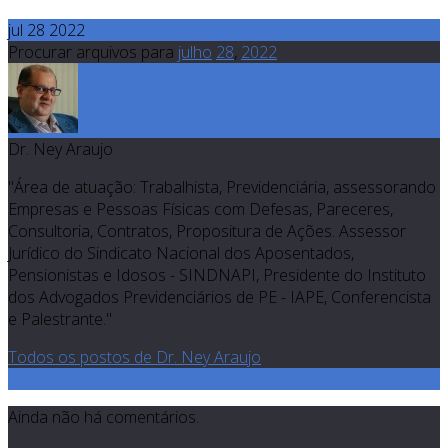
jul 28 2022
Procurar arquivos para
julho
28
,
2022
Dr. Ney Araujo
"Área de atuação: Trabalhista, Previdenciária, assessorando
Empresas e Pessoas Físicas com Defesas, Pareceres,
Consultoria, Contratos, Propositura de Ações. Assessor
Jurídico do Sindicato Nacional dos Aposentados,
Pensionistas e Idosos - SINDNAPI, Presidente do Instituto
dos Advogados Previdenciários de PE - IAPE, Conferencista
e Palestrante."
Todos os postos de Dr. Ney Araujo
0
Ainda não há comentários.