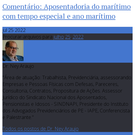
Comentário: Aposentadoria do marítimo
com tempo especial e ano marítimo
jul 25 2022
Procurar arquivos para
julho
25
,
2022
Dr. Ney Araujo
"Área de atuação: Trabalhista, Previdenciária, assessorando
Empresas e Pessoas Físicas com Defesas, Pareceres,
Consultoria, Contratos, Propositura de Ações. Assessor
Jurídico do Sindicato Nacional dos Aposentados,
Pensionistas e Idosos - SINDNAPI, Presidente do Instituto
dos Advogados Previdenciários de PE - IAPE, Conferencista
e Palestrante."
Todos os postos de Dr. Ney Araujo