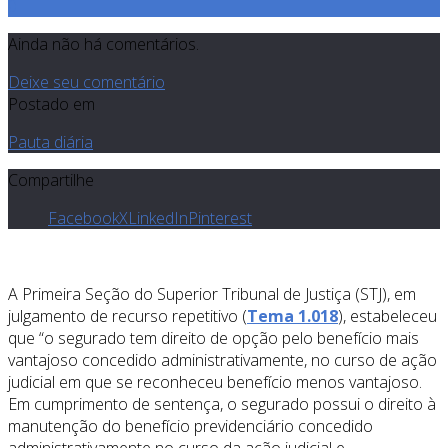
0
Ainda não há comentários.
Deixe seu comentário
Postado em
Pauta diária
Compartilhe
Facebook
X
LinkedIn
Pinterest
A Primeira Seção do Superior Tribunal de Justiça (STJ), em
julgamento de recurso repetitivo (
Tema 1.018
), estabeleceu
que “o segurado tem direito de opção pelo benefício mais
vantajoso concedido administrativamente, no curso de ação
judicial em que se reconheceu benefício menos vantajoso.
Em cumprimento de sentença, o segurado possui o direito à
manutenção do benefício previdenciário concedido
administrativamente no curso da ação judicial e,