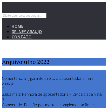
HOME
DR. NEY ARAUJO
CONTATO
Arquivojulho 2022
1
Comentário: STJ garante direito a aposentadoria mais
vantajosa
2
Saiba mais: Penhora de aposentadoria – Dívida trabalhista
3
Comentário: Pensão por morte e complementação de