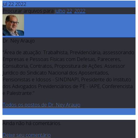
jul 22 2022
Procurar arquivos para
julho
22
,
2022
Dr. Ney Araujo
"Área de atuação: Trabalhista, Previdenciária, assessorando
Empresas e Pessoas Físicas com Defesas, Pareceres,
Consultoria, Contratos, Propositura de Ações. Assessor
Jurídico do Sindicato Nacional dos Aposentados,
Pensionistas e Idosos - SINDNAPI, Presidente do Instituto
dos Advogados Previdenciários de PE - IAPE, Conferencista
e Palestrante."
Todos os postos de Dr. Ney Araujo
0
Ainda não há comentários.
Deixe seu comentário