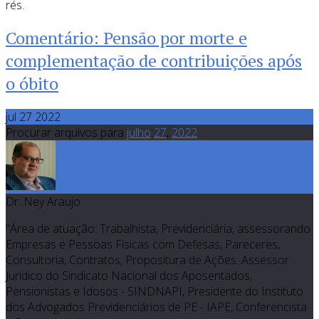
rés.
Comentário: Pensão por morte e
complementação de contribuições após
o óbito
jul 27 2022
Procurar arquivos para
julho
27
,
2022
Dr. Ney Araujo
"Área de atuação: Trabalhista, Previdenciária, assessorando
Empresas e Pessoas Físicas com Defesas, Pareceres,
Consultoria, Contratos, Propositura de Ações. Assessor
Jurídico do Sindicato Nacional dos Aposentados,
Pensionistas e Idosos - SINDNAPI, Presidente do Instituto
dos Advogados Previdenciários de PE - IAPE, Conferencista