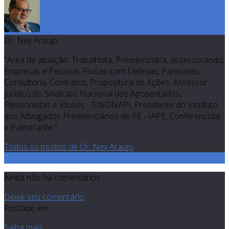
Dr. Ney Araujo
"Área de atuação: Trabalhista, Previdenciária, assessorando
Empresas e Pessoas Físicas com Defesas, Pareceres,
Consultoria, Contratos, Propositura de Ações. Assessor
Jurídico do Sindicato Nacional dos Aposentados,
Pensionistas e Idosos - SINDNAPI, Presidente do Instituto
dos Advogados Previdenciários de PE - IAPE, Conferencista
e Palestrante."
Todos os postos de Dr. Ney Araujo
0
Ainda não há comentários.
Deixe seu comentário
Postado em
Saiba mais