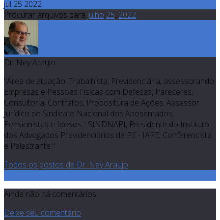
jul 25 2022
Procurar arquivos para
julho
25
,
2022
Dr. Ney Araujo
"Área de atuação: Trabalhista, Previdenciária, assessorando
Empresas e Pessoas Físicas com Defesas, Pareceres,
Consultoria, Contratos, Propositura de Ações. Assessor
Jurídico do Sindicato Nacional dos Aposentados,
Pensionistas e Idosos - SINDNAPI, Presidente do Instituto
dos Advogados Previdenciários de PE - IAPE, Conferencista
e Palestrante."
Todos os postos de Dr. Ney Araujo
0
Ainda não há comentários.
Deixe seu comentário