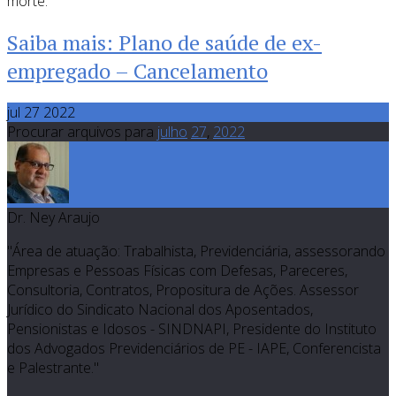
morte.
Saiba mais: Plano de saúde de ex-
empregado – Cancelamento
jul 27 2022
Procurar arquivos para
julho
27
,
2022
Dr. Ney Araujo
"Área de atuação: Trabalhista, Previdenciária, assessorando
Empresas e Pessoas Físicas com Defesas, Pareceres,
Consultoria, Contratos, Propositura de Ações. Assessor
Jurídico do Sindicato Nacional dos Aposentados,
Pensionistas e Idosos - SINDNAPI, Presidente do Instituto
dos Advogados Previdenciários de PE - IAPE, Conferencista
e Palestrante."