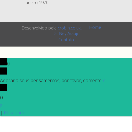
janeiro 1970
Home
Desenvolvido pela
crobin.co.uk
.
Dr. Ney Araujo
Contato
0
Adoraria seus pensamentos, por favor, comente.
x
(
)
x
|
Responder