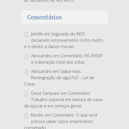
as Gestantes de Alto Risco
Comentários
Jamille
em
Segurado do INSS
declarado erroneamente como morto
e o direito a danos morais
Alessandro
em
Comentário: PIS-PASEP
e a liberação total das cotas
Alessandro
em
Saiba mais:
Reintegração de vigia PcD – Lei de
Cotas
Deise Sampaio
em
Comentário:
Trabalho especial em lavoura de cana-
de-açúcar e em serviços gerais
Murillo
em
Comentário: O que você
precisa saber sobre empréstimo
consignado