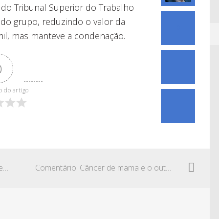
a do Tribunal Superior do Trabalho
do grupo, reduzindo o valor da
0
 mil, mas manteve a condenação.
0
o do artigo
Comentário: Auxílio-reclusão ou benefício mais vantajoso
Comentário: Câncer de mama e o outubro rosa