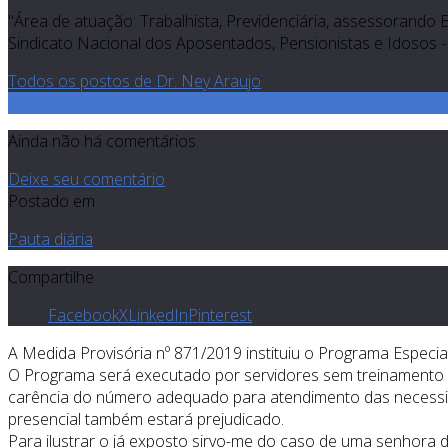
"Área de atuação: Trabalhista, Previdenciária, assessorando 
Sindicato Nacional dos Aposentados, Pensionistas e Idosos - 
Todos os postos de Dr. Ney Araujo
0
Ainda não há comentários.
Deixe seu comentário
Postado em
Pauta diária
Compartilhe
Facebook
X
LinkedIn
Pinterest
A Medida Provisória nº 871/2019 instituiu o Programa Especial
O Programa será executado por servidores sem treinamento 
carência do número adequado para atendimento das necessid
presencial também estará prejudicado.
Para ilustrar o já exposto sirvo-me do caso de uma senhora d