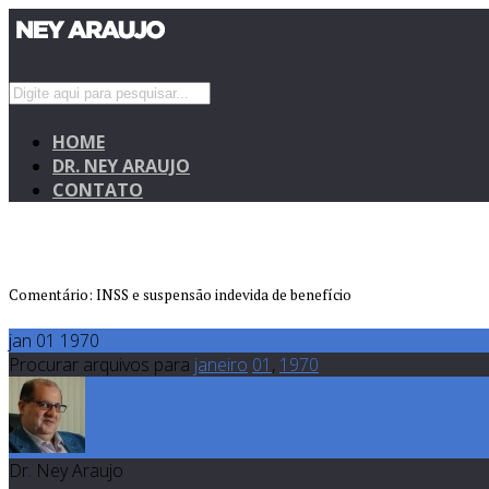
HOME
DR. NEY ARAUJO
CONTATO
Comentário: INSS e suspensão indevida de benefício
jan 01 1970
Procurar arquivos para
janeiro
01
,
1970
Dr. Ney Araujo