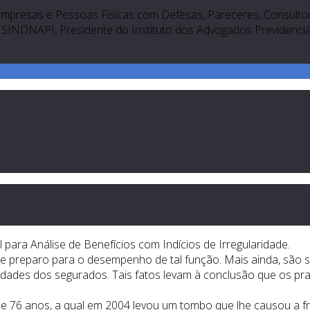
Empresas e Pessoas Físicas com Defesas, Pareceres, Consultori
SINDNAPI, Presidente do Instituto dos Advogados Previdenciári
 para Análise de Benefícios com Indícios de Irregularidade.
e preparo para o desempenho de tal função. Mais ainda, são 
ades dos segurados. Tais fatos levam à conclusão que os pra
e 76 anos, a qual em 2004 levou um tombo que lhe causou a fra