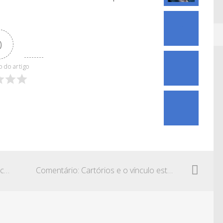
0
0
o do artigo
Comentário: Auxílio-doença e as principais causas de afastamentos
Comentário: Cartórios e o vínculo estatutário ou celetista com os serventuários