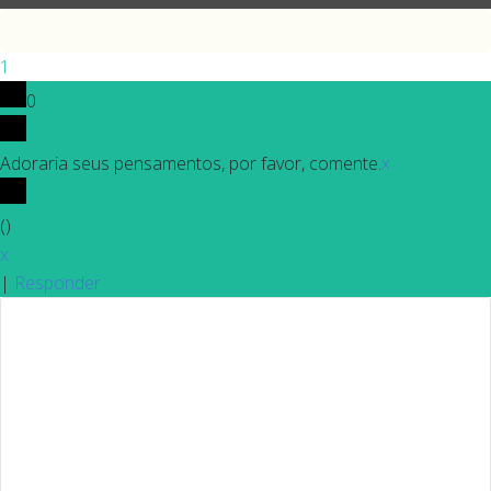
1
0
Adoraria seus pensamentos, por favor, comente.
x
(
)
x
|
Responder