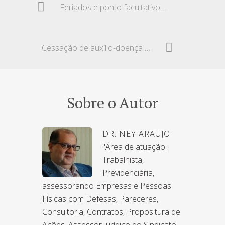
Feriados e ponto facultativo no ano de 2016
Cessação de auxílio-doença e auxílio-acidente
Sobre o Autor
DR. NEY ARAUJO
"Área de atuação:
Trabalhista,
Previdenciária,
assessorando Empresas e Pessoas
Físicas com Defesas, Pareceres,
Consultoria, Contratos, Propositura de
Ações. Assessor Jurídico do Sindicato