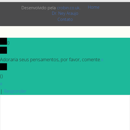
Home
Desenvolvido pela
crobin.co.uk
.
Dr. Ney Araujo
Contato
0
Adoraria seus pensamentos, por favor, comente.
x
(
)
x
|
Responder