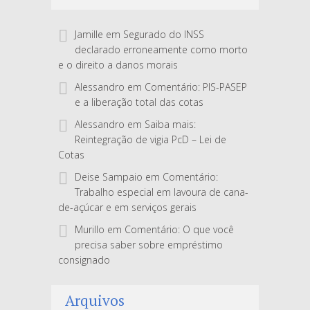
Jamille
em
Segurado do INSS
declarado erroneamente como morto
e o direito a danos morais
Alessandro
em
Comentário: PIS-PASEP
e a liberação total das cotas
Alessandro
em
Saiba mais:
Reintegração de vigia PcD – Lei de
Cotas
Deise Sampaio
em
Comentário:
Trabalho especial em lavoura de cana-
de-açúcar e em serviços gerais
Murillo
em
Comentário: O que você
precisa saber sobre empréstimo
consignado
Arquivos