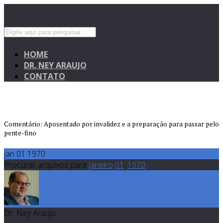
HOME
DR. NEY ARAUJO
CONTATO
Comentário: Aposentado por invalidez e a preparação para passar pelo
pente-fino
jan 01 1970
Procurar arquivos para
janeiro
01
,
1970
Dr. Ney Araujo