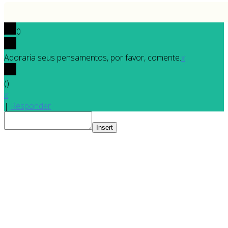
0
Adoraria seus pensamentos, por favor, comente.
x
(
)
x
|
Responder
Insert