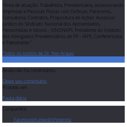
"Área de atuação: Trabalhista, Previdenciária, assessorando
Empresas e Pessoas Físicas com Defesas, Pareceres,
Consultoria, Contratos, Propositura de Ações. Assessor
Jurídico do Sindicato Nacional dos Aposentados,
Pensionistas e Idosos - SINDNAPI, Presidente do Instituto
dos Advogados Previdenciários de PE - IAPE, Conferencista
e Palestrante."
Todos os postos de Dr. Ney Araujo
0
Ainda não há comentários.
Deixe seu comentário
Postado em
Pauta diária
Compartilhe
Facebook
X
LinkedIn
Pinterest