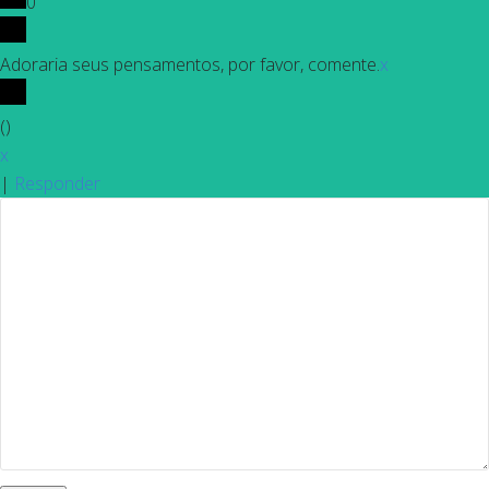
0
Adoraria seus pensamentos, por favor, comente.
x
(
)
x
|
Responder