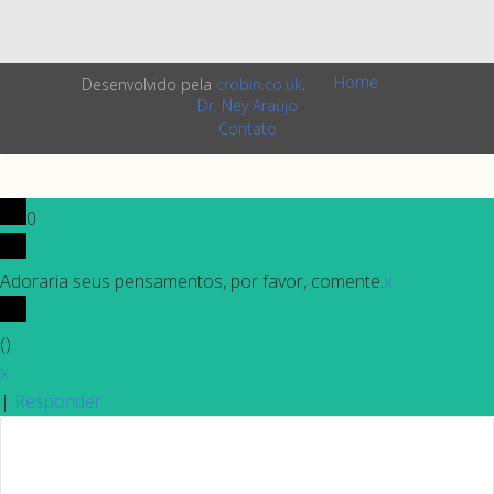
Home
Desenvolvido pela
crobin.co.uk
.
Dr. Ney Araujo
Contato
0
Adoraria seus pensamentos, por favor, comente.
x
(
)
x
|
Responder