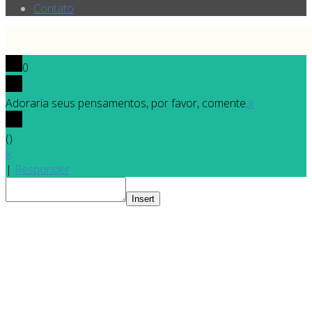
Contato
0
Adoraria seus pensamentos, por favor, comente.
x
(
)
x
|
Responder
Insert