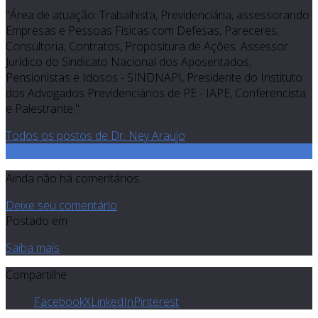
"Área de atuação: Trabalhista, Previdenciária, assessorando
Empresas e Pessoas Físicas com Defesas, Pareceres,
Consultoria, Contratos, Propositura de Ações. Assessor
Jurídico do Sindicato Nacional dos Aposentados,
Pensionistas e Idosos - SINDNAPI, Presidente do Instituto
dos Advogados Previdenciários de PE - IAPE, Conferencista
e Palestrante."
Todos os postos de Dr. Ney Araujo
0
Ainda não há comentários.
Deixe seu comentário
Postado em
Saiba mais
Compartilhe
Facebook
X
LinkedIn
Pinterest