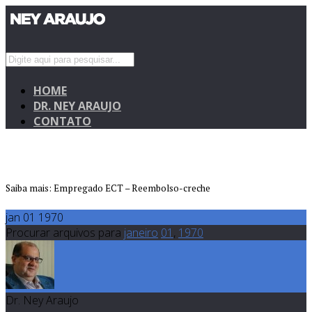
HOME
DR. NEY ARAUJO
CONTATO
Saiba mais: Empregado ECT – Reembolso-creche
jan 01 1970
Procurar arquivos para
janeiro
01
,
1970
Dr. Ney Araujo