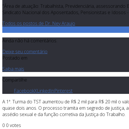
"Área de atuação: Trabalhista, Previdenciária, assessorando 
Sindicato Nacional dos Aposentados, Pensionistas e Idosos - 
Todos os postos de Dr. Ney Araujo
0
Ainda não há comentários.
Deixe seu comentário
Postado em
Saiba mais
Compartilhe
Facebook
X
LinkedIn
Pinterest
A 1ª. Turma do TST aumentou de R$ 2 mil para R$ 20 mil o 
quase dois anos. O processo tramita em segredo de justiça, 
assédio sexual e da função corretiva da Justiça do Trabalho.
0
0
votes