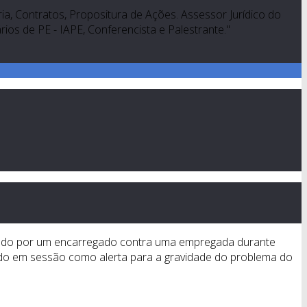
a, Contratos, Propositura de Ações. Assessor Jurídico do
os de PE - IAPE, Conferencista e Palestrante."
icado por um encarregado contra uma empregada durante
cado em sessão como alerta para a gravidade do problema do