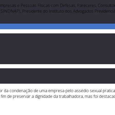
Empresas e Pessoas Físicas com Defesas, Pareceres, Consultori
SINDNAPI, Presidente do Instituto dos Advogados Previdenciári
valor da condenação de uma empresa pelo assédio sexual prat
a fim de preservar a dignidade da trabalhadora, mas foi desta