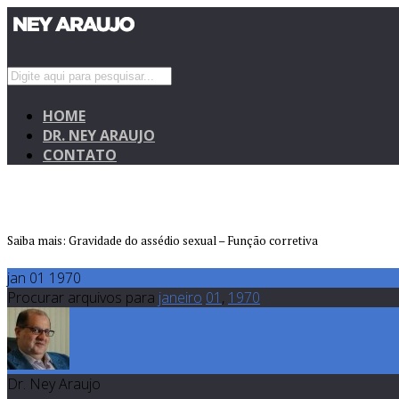
HOME
DR. NEY ARAUJO
CONTATO
Saiba mais: Gravidade do assédio sexual – Função corretiva
jan 01 1970
Procurar arquivos para
janeiro
01
,
1970
Dr. Ney Araujo