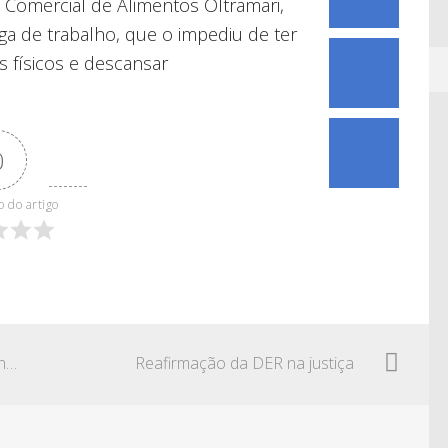
 Comercial de Alimentos Oltramari,
a de trabalho, que o impediu de ter
s físicos e descansar
0
o do artigo
Aumentos na previdência complementar com índices de reajuste do INSS
Reafirmação da DER na justiça