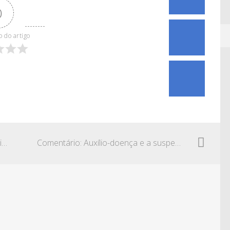
0
o do artigo
Comentário: Aposentadoria por invalidez decorrente de trabalho insalubre
Comentário: Auxílio-doença e a suspensão do benefício