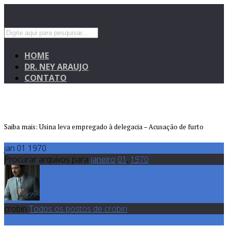
HOME
DR. NEY ARAUJO
CONTATO
Saiba mais: Usina leva empregado à delegacia – Acusação de furto
jan 01 1970
Procurar arquivos para
janeiro
01
,
1970
crobin
Todos os postos de crobin
0