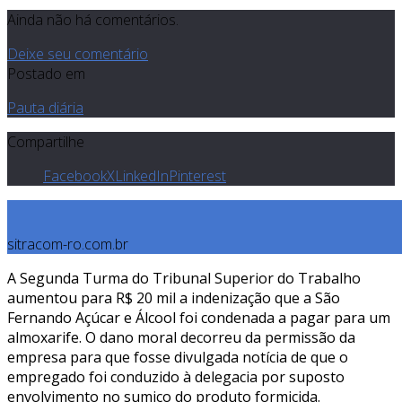
Ainda não há comentários.
Deixe seu comentário
Postado em
Pauta diária
Compartilhe
Facebook
X
LinkedIn
Pinterest
sitracom-ro.com.br
A Segunda Turma do Tribunal Superior do Trabalho
aumentou para R$ 20 mil a indenização que a São
Fernando Açúcar e Álcool foi condenada a pagar para um
almoxarife. O dano moral decorreu da permissão da
empresa para que fosse divulgada notícia de que o
empregado foi conduzido à delegacia por suposto
envolvimento no sumiço do produto formicida.