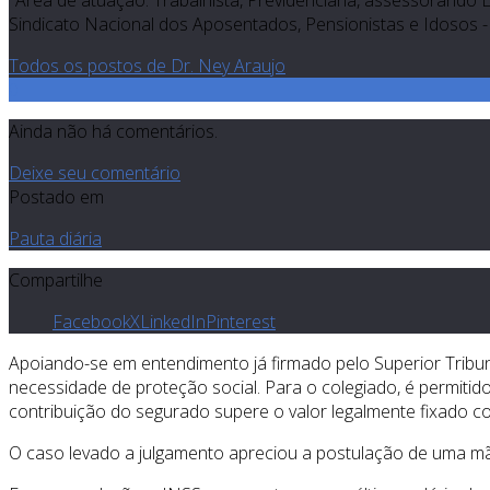
"Área de atuação: Trabalhista, Previdenciária, assessorando 
Sindicato Nacional dos Aposentados, Pensionistas e Idosos - 
Todos os postos de Dr. Ney Araujo
0
Ainda não há comentários.
Deixe seu comentário
Postado em
Pauta diária
Compartilhe
Facebook
X
LinkedIn
Pinterest
Apoiando-se em entendimento já firmado pelo Superior Tribuna
necessidade de proteção social. Para o colegiado, é permitido 
contribuição do segurado supere o valor legalmente fixado co
O caso levado a julgamento apreciou a postulação de uma mãe,