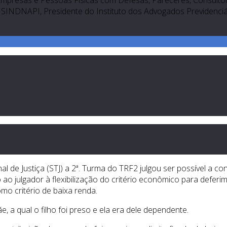
Empresas e Pessoas Físicas com Defesas, Pareceres, Consultori
SINDNAPI, Presidente do Instituto dos Advogados Previdenciári
l de Justiça (STJ) a 2ª. Turma do TRF2 julgou ser possível a c
ao julgador à flexibilização do critério econômico para deferim
mo critério de baixa renda.
 a qual o filho foi preso e ela era dele dependente.