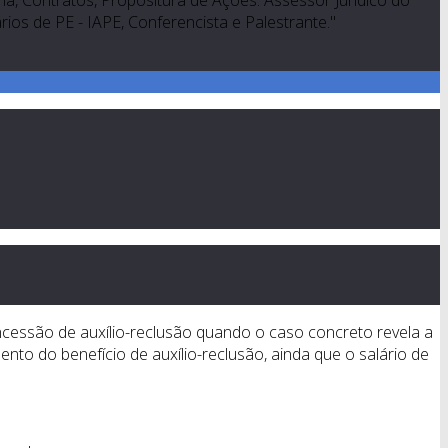
a, Contratos, Propositura de Ações. Assessor Jurídico do
os de PE - IAPE, Conferencista e Palestrante."
oncessão de auxílio-reclusão quando o caso concreto revela a
ento do benefício de auxílio-reclusão, ainda que o salário de