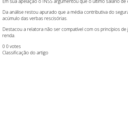
Em sua apelação o INSS argumentou que o último salário de co
Da análise restou apurado que a média contributiva do segurad
acúmulo das verbas rescisórias.
Destacou a relatora não ser compatível com os princípios de 
renda.
0
0
votes
Classificação do artigo