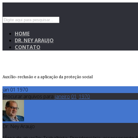
HOME
DR. NEY ARAUJO
CONTATO
Auxílio-reclusão e a aplicação da proteção social
jan 01 1970
Procurar arquivos para
janeiro
01
,
1970
Dr. Ney Araujo