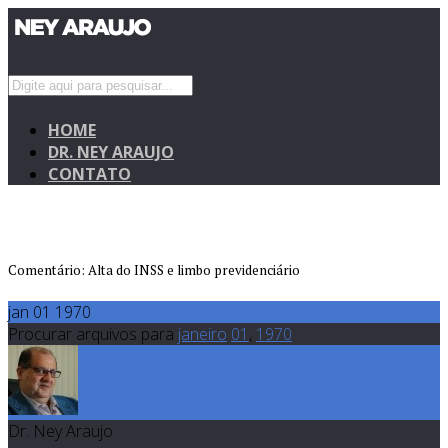
HOME
DR. NEY ARAUJO
CONTATO
Comentário: Alta do INSS e limbo previdenciário
jan 01 1970
Procurar arquivos para
janeiro
01
,
1970
Dr. Ney Araujo