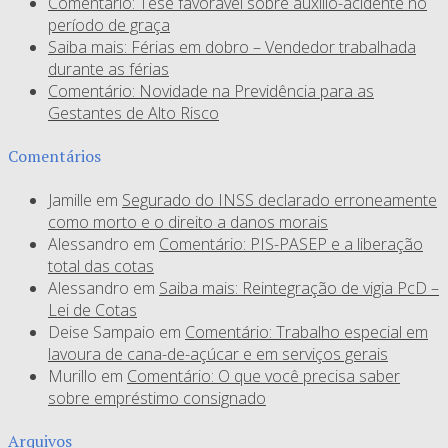
Comentário: Tese favorável sobre auxílio-acidente no
período de graça
Saiba mais: Férias em dobro – Vendedor trabalhada
durante as férias
Comentário: Novidade na Previdência para as
Gestantes de Alto Risco
Comentários
Jamille
em
Segurado do INSS declarado erroneamente
como morto e o direito a danos morais
Alessandro
em
Comentário: PIS-PASEP e a liberação
total das cotas
Alessandro
em
Saiba mais: Reintegração de vigia PcD –
Lei de Cotas
Deise Sampaio
em
Comentário: Trabalho especial em
lavoura de cana-de-açúcar e em serviços gerais
Murillo
em
Comentário: O que você precisa saber
sobre empréstimo consignado
Arquivos