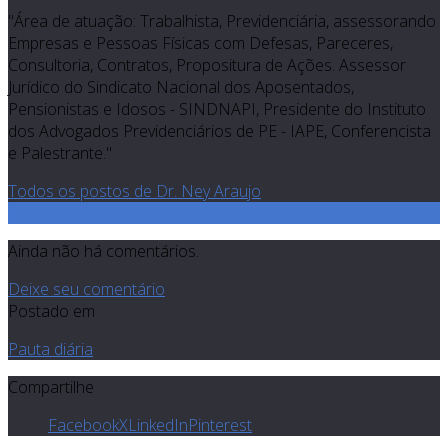
"Área de atuação: Trabalhista, Previdenciária, assessorando
Empresas e Pessoas Físicas com Defesas, Pareceres,
Consultoria, Contratos, Propositura de Ações. Assessor
Jurídico do Sindicato Nacional dos Aposentados,
Pensionistas e Idosos - SINDNAPI, Presidente do Instituto
dos Advogados Previdenciários de PE - IAPE, Conferencista
e Palestrante."
Todos os postos de Dr. Ney Araujo
0
Ainda não há comentários.
Deixe seu comentário
Postado em
Pauta diária
Compartilhe
Facebook
X
LinkedIn
Pinterest