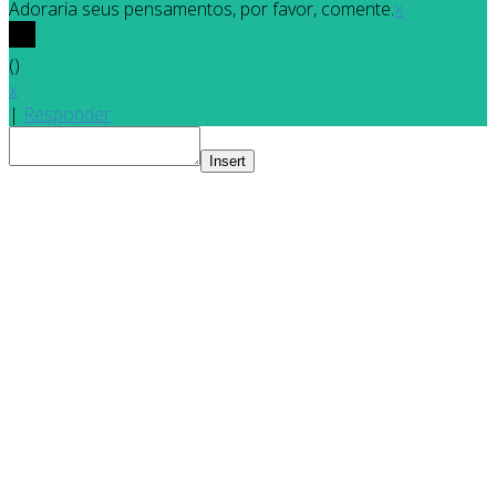
Adoraria seus pensamentos, por favor, comente.
x
(
)
x
|
Responder
Insert