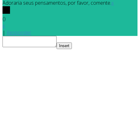
Adoraria seus pensamentos, por favor, comente.
x
(
)
x
|
Responder
Insert