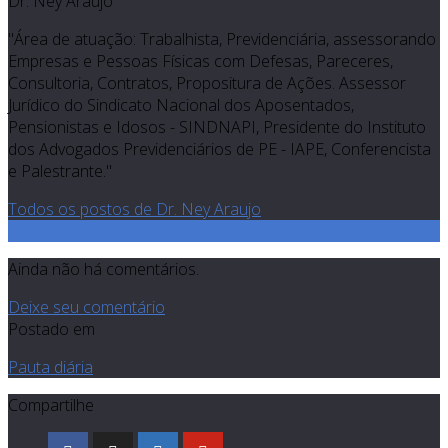
Dr. Ney Araujo
"Área de atuação: Trabalhista, Previdenciária, assessorando
Empresas e Pessoas Físicas com Defesas, Pareceres,
Consultoria, Contratos, Propositura de Ações. Assessor
Jurídico do Sindicato Nacional dos Aposentados,
Pensionistas e Idosos - SINDNAPI, Presidente do Instituto
dos Advogados Previdenciários de PE - IAPE, Conferencista
e Palestrante."
Todos os postos de Dr. Ney Araujo
0
Ainda não há comentários.
Deixe seu comentário
Postado em
Pauta diária
Compartilhe