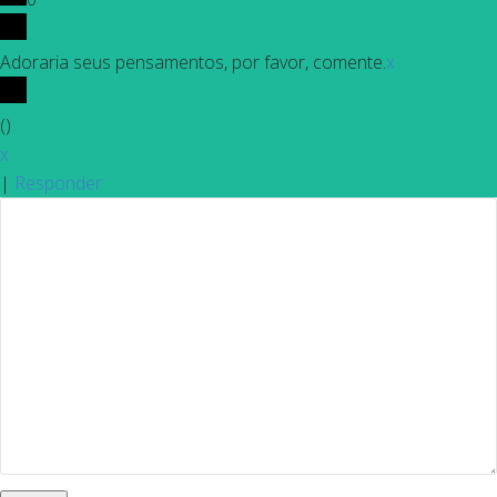
Adoraria seus pensamentos, por favor, comente.
x
(
)
x
|
Responder