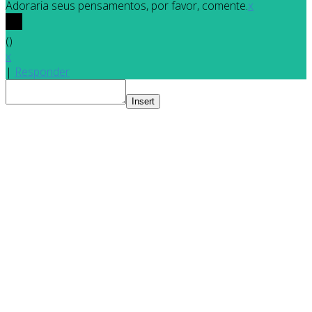
Adoraria seus pensamentos, por favor, comente.
x
(
)
x
|
Responder
Insert