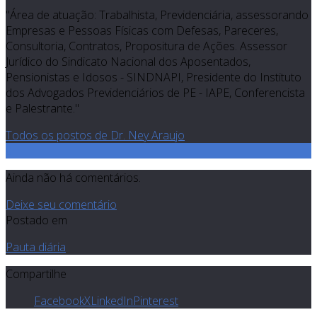
"Área de atuação: Trabalhista, Previdenciária, assessorando
Empresas e Pessoas Físicas com Defesas, Pareceres,
Consultoria, Contratos, Propositura de Ações. Assessor
Jurídico do Sindicato Nacional dos Aposentados,
Pensionistas e Idosos - SINDNAPI, Presidente do Instituto
dos Advogados Previdenciários de PE - IAPE, Conferencista
e Palestrante."
Todos os postos de Dr. Ney Araujo
0
Ainda não há comentários.
Deixe seu comentário
Postado em
Pauta diária
Compartilhe
Facebook
X
LinkedIn
Pinterest