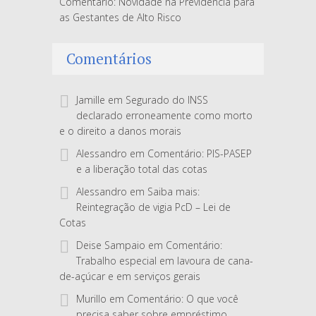
Comentário: Novidade na Previdência para
as Gestantes de Alto Risco
Comentários
Jamille
em
Segurado do INSS
declarado erroneamente como morto
e o direito a danos morais
Alessandro
em
Comentário: PIS-PASEP
e a liberação total das cotas
Alessandro
em
Saiba mais:
Reintegração de vigia PcD – Lei de
Cotas
Deise Sampaio
em
Comentário:
Trabalho especial em lavoura de cana-
de-açúcar e em serviços gerais
Murillo
em
Comentário: O que você
precisa saber sobre empréstimo