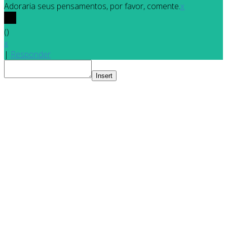
Adoraria seus pensamentos, por favor, comente.
x
(
)
x
|
Responder
Insert