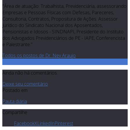
"Área de atuação: Trabalhista, Previdenciária, assessorando
Empresas e Pessoas Físicas com Defesas, Pareceres,
Consultoria, Contratos, Propositura de Ações. Assessor
Jurídico do Sindicato Nacional dos Aposentados,
Pensionistas e Idosos - SINDNAPI, Presidente do Instituto
dos Advogados Previdenciários de PE - IAPE, Conferencista
e Palestrante."
Todos os postos de Dr. Ney Araujo
0
Ainda não há comentários.
Deixe seu comentário
Postado em
Pauta diária
Compartilhe
Facebook
X
LinkedIn
Pinterest