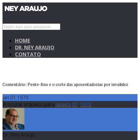
HOME
DR. NEY ARAUJO
CONTATO
Comentário: Pente-fino e o corte das aposentadorias por invalidez
jan 01 1970
Procurar arquivos para
janeiro
01
,
1970
Dr. Ney Araujo