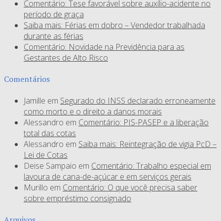
Comentário: Tese favorável sobre auxílio-acidente no
período de graça
Saiba mais: Férias em dobro – Vendedor trabalhada
durante as férias
Comentário: Novidade na Previdência para as
Gestantes de Alto Risco
Comentários
Jamille
em
Segurado do INSS declarado erroneamente
como morto e o direito a danos morais
Alessandro
em
Comentário: PIS-PASEP e a liberação
total das cotas
Alessandro
em
Saiba mais: Reintegração de vigia PcD –
Lei de Cotas
Deise Sampaio
em
Comentário: Trabalho especial em
lavoura de cana-de-açúcar e em serviços gerais
Murillo
em
Comentário: O que você precisa saber
sobre empréstimo consignado
Arquivos