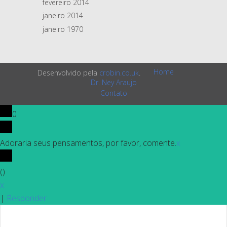
fevereiro 2014
janeiro 2014
janeiro 1970
Home
Desenvolvido pela
crobin.co.uk
.
Dr. Ney Araujo
Contato
0
Adoraria seus pensamentos, por favor, comente.
x
(
)
x
|
Responder