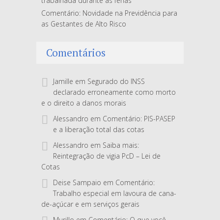
trabalhada durante as férias
Comentário: Novidade na Previdência para
as Gestantes de Alto Risco
Comentários
Jamille
em
Segurado do INSS
declarado erroneamente como morto
e o direito a danos morais
Alessandro
em
Comentário: PIS-PASEP
e a liberação total das cotas
Alessandro
em
Saiba mais:
Reintegração de vigia PcD – Lei de
Cotas
Deise Sampaio
em
Comentário:
Trabalho especial em lavoura de cana-
de-açúcar e em serviços gerais
Murillo
em
Comentário: O que você