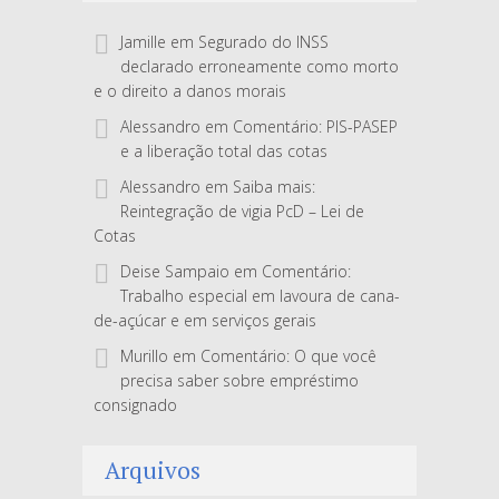
Jamille
em
Segurado do INSS
declarado erroneamente como morto
e o direito a danos morais
Alessandro
em
Comentário: PIS-PASEP
e a liberação total das cotas
Alessandro
em
Saiba mais:
Reintegração de vigia PcD – Lei de
Cotas
Deise Sampaio
em
Comentário:
Trabalho especial em lavoura de cana-
de-açúcar e em serviços gerais
Murillo
em
Comentário: O que você
precisa saber sobre empréstimo
consignado
Arquivos