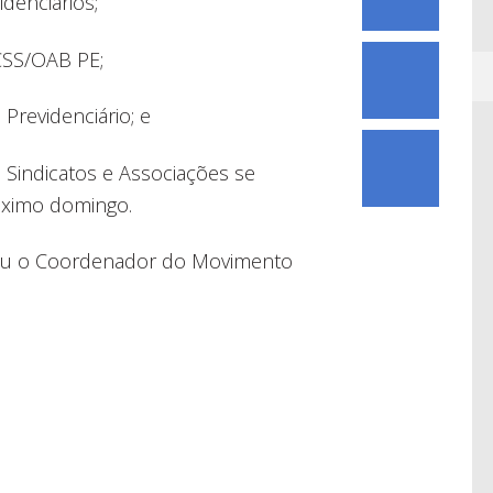
idenciários;
CSS/OAB PE;
 Previdenciário; e
 Sindicatos e Associações se
óximo domingo.
 Sou o Coordenador do Movimento
a