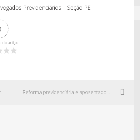
dvogados Previdenciários – Seção PE.
0
o do artigo
Reforma previdenciária e regras de transição
Reforma previdenciária e aposentadoria integral