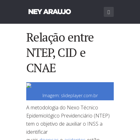
Relação entre
NTEP, CID e
CNAE
Imagem: slideplayer.com.br
A metodologia do Nexo Técnico
Epidemiológico Previdenciário (NTEP)
tem o objetivo de auxiliar o INSS a
identificar
quais
doenças
e
acidentes
estã
o