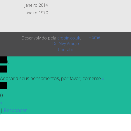
janeiro 2014
janeiro 1970
Home
Desenvolvido pela
crobin.co.uk
.
Dr. Ney Araujo
Contato
0
Adoraria seus pensamentos, por favor, comente.
x
(
)
x
|
Responder