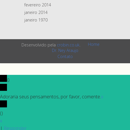
fevereiro 2014
janeiro 2014
janeiro 1970
Home
Desenvolvido pela
crobin.co.uk
.
Dr. Ney Araujo
Contato
0
Adoraria seus pensamentos, por favor, comente.
x
(
)
x
|
Responder