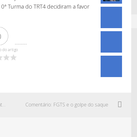
0ª Turma do TRT4 decidiram a favor
0
0
o do artigo
Comentário: INSS e o descumprimento do prazo de 45 dias para concessão de benefícios
Comentário: FGTS e o golpe do saque