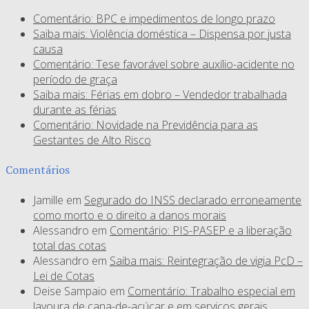
Comentário: BPC e impedimentos de longo prazo
Saiba mais: Violência doméstica – Dispensa por justa
causa
Comentário: Tese favorável sobre auxílio-acidente no
período de graça
Saiba mais: Férias em dobro – Vendedor trabalhada
durante as férias
Comentário: Novidade na Previdência para as
Gestantes de Alto Risco
Comentários
Jamille
em
Segurado do INSS declarado erroneamente
como morto e o direito a danos morais
Alessandro
em
Comentário: PIS-PASEP e a liberação
total das cotas
Alessandro
em
Saiba mais: Reintegração de vigia PcD –
Lei de Cotas
Deise Sampaio
em
Comentário: Trabalho especial em
lavoura de cana-de-açúcar e em serviços gerais