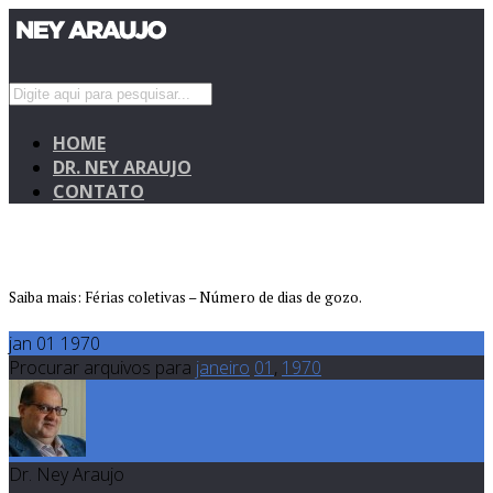
HOME
DR. NEY ARAUJO
CONTATO
Saiba mais: Férias coletivas – Número de dias de gozo.
jan 01 1970
Procurar arquivos para
janeiro
01
,
1970
Dr. Ney Araujo