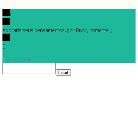
0
Adoraria seus pensamentos, por favor, comente.
x
(
)
x
|
Responder
Insert