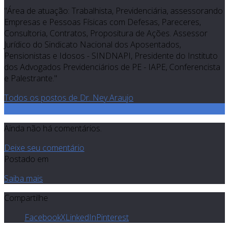
"Área de atuação: Trabalhista, Previdenciária, assessorando
Empresas e Pessoas Físicas com Defesas, Pareceres,
Consultoria, Contratos, Propositura de Ações. Assessor
Jurídico do Sindicato Nacional dos Aposentados,
Pensionistas e Idosos - SINDNAPI, Presidente do Instituto
dos Advogados Previdenciários de PE - IAPE, Conferencista
e Palestrante."
Todos os postos de Dr. Ney Araujo
0
Ainda não há comentários.
Deixe seu comentário
Postado em
Saiba mais
Compartilhe
Facebook
X
LinkedIn
Pinterest