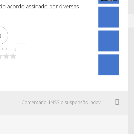
do acordo assinado por diversas
0
0
o do artigo
Comentário: INSS e a concessão do auxílio-acompanhante
Comentário: INSS e suspensão indevida de benefício