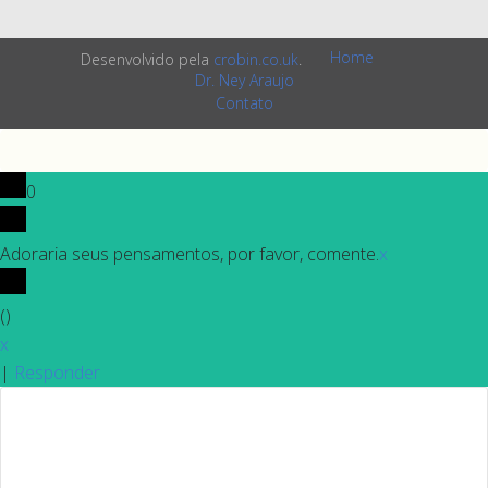
Home
Desenvolvido pela
crobin.co.uk
.
Dr. Ney Araujo
Contato
0
Adoraria seus pensamentos, por favor, comente.
x
(
)
x
|
Responder