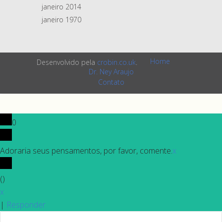
janeiro 2014
janeiro 1970
Home
Desenvolvido pela
crobin.co.uk
.
Dr. Ney Araujo
Contato
0
Adoraria seus pensamentos, por favor, comente.
x
(
)
x
|
Responder