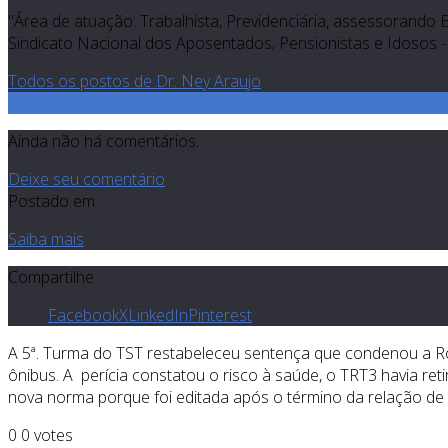
"Área de atuação: Trabalhista, Previdenciária, assessorando 
Sindicato Nacional dos Aposentados, Pensionistas e Idosos - 
Todos os postos de Dr. Ney Araujo
0
Ainda não há comentários.
Deixe seu comentário
Postado em
Saiba mais
Compartilhe
Facebook
X
LinkedIn
Pinterest
A 5ª. Turma do TST restabeleceu sentença que condenou a Ro
ônibus. A perícia constatou o risco à saúde, o TRT3 havia ret
nova norma porque foi editada após o término da relação de 
0
0
votes