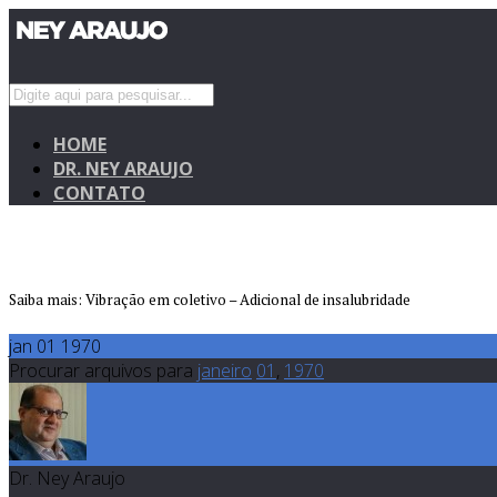
HOME
DR. NEY ARAUJO
CONTATO
Saiba mais: Vibração em coletivo – Adicional de insalubridade
jan 01 1970
Procurar arquivos para
janeiro
01
,
1970
Dr. Ney Araujo