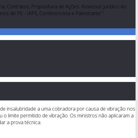
a, Contratos, Propositura de Ações. Assessor Jurídico do
os de PE - IAPE, Conferencista e Palestrante."
 de insalubridade a uma cobradora por causa de vibração nos
 o limite permitido de vibração. Os ministros não aplicaram a
ar a prova técnica.