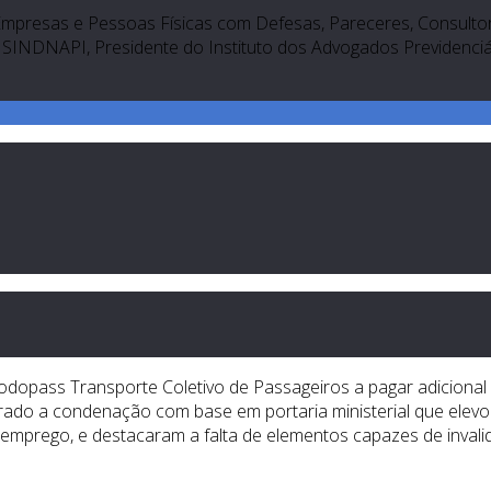
Empresas e Pessoas Físicas com Defesas, Pareceres, Consultori
SINDNAPI, Presidente do Instituto dos Advogados Previdenciári
dopass Transporte Coletivo de Passageiros a pagar adicional
irado a condenação com base em portaria ministerial que elevou
emprego, e destacaram a falta de elementos capazes de invalid