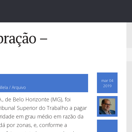
bração –
mar 04
2019
llela / Arquivo
, de Belo Horizonte (MG), foi
ibunal Superior do Trabalho a pagar
bridade em grau médio em razão da
dá por zonas, e, conforme a
0