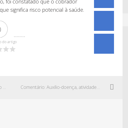
aso, foi constatado que o cobrador
ue significa risco potencial à saúde.
0
o do artigo
Comentário: Trabalhador readaptado e o pagamento de pensão mensal
Comentário: Auxílio-doença, atividades domésticas