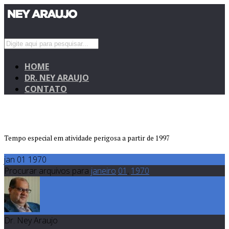
HOME
DR. NEY ARAUJO
CONTATO
Tempo especial em atividade perigosa a partir de 1997
jan 01 1970
Procurar arquivos para
janeiro
01
,
1970
Dr. Ney Araujo