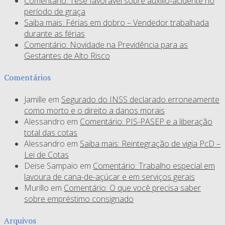
Comentário: Tese favorável sobre auxílio-acidente no
período de graça
Saiba mais: Férias em dobro – Vendedor trabalhada
durante as férias
Comentário: Novidade na Previdência para as
Gestantes de Alto Risco
Comentários
Jamille
em
Segurado do INSS declarado erroneamente
como morto e o direito a danos morais
Alessandro
em
Comentário: PIS-PASEP e a liberação
total das cotas
Alessandro
em
Saiba mais: Reintegração de vigia PcD –
Lei de Cotas
Deise Sampaio
em
Comentário: Trabalho especial em
lavoura de cana-de-açúcar e em serviços gerais
Murillo
em
Comentário: O que você precisa saber
sobre empréstimo consignado
Arquivos