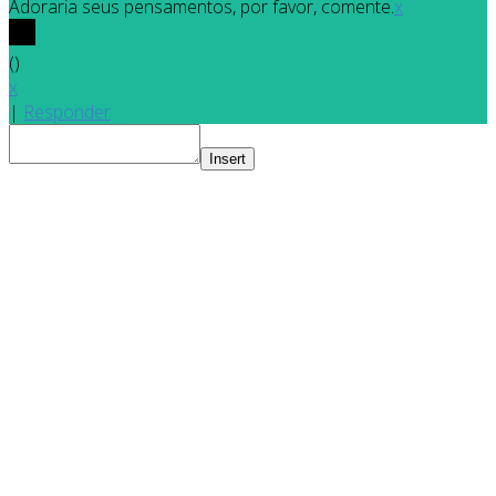
Adoraria seus pensamentos, por favor, comente.
x
(
)
x
|
Responder
Insert