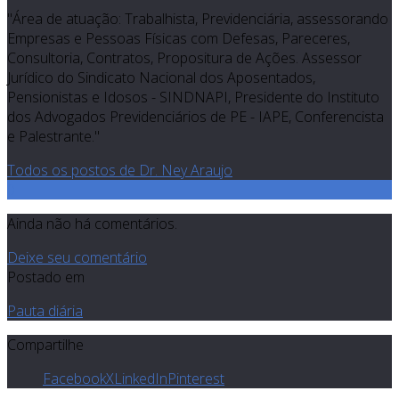
"Área de atuação: Trabalhista, Previdenciária, assessorando
Empresas e Pessoas Físicas com Defesas, Pareceres,
Consultoria, Contratos, Propositura de Ações. Assessor
Jurídico do Sindicato Nacional dos Aposentados,
Pensionistas e Idosos - SINDNAPI, Presidente do Instituto
dos Advogados Previdenciários de PE - IAPE, Conferencista
e Palestrante."
Todos os postos de Dr. Ney Araujo
0
Ainda não há comentários.
Deixe seu comentário
Postado em
Pauta diária
Compartilhe
Facebook
X
LinkedIn
Pinterest