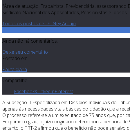
"Área de atuação: Trabalhista, Previdenciária, assessorando 
Sindicato Nacional dos Aposentados, Pensionistas e Idosos - 
Todos os postos de Dr. Ney Araujo
0
Ainda não há comentários.
Deixe seu comentário
Postado em
Pauta diária
Compartilhe
Facebook
X
LinkedIn
Pinterest
A Subseção II Especializada em Dissídios Individuais do Trib
apenas às necessidades vitais básicas do cidadão que a rece
O processo refere-se a um executado de 75 anos que, por c
Em primeiro grau, o juízo originário determinou a penhora de 
entanto, o TRT-2 afirmou que o benefício não pode ser alvo 