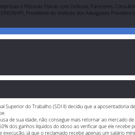
Empresas e Pessoas Físicas com Defesas, Pareceres, Consultori
SINDNAPI, Presidente do Instituto dos Advogados Previdenciári
unal Superior do Trabalho (SDI ll) decidiu que a aposentadoria
be.
ausa de sua idade, não consegue mais retornar ao mercado de
50% dos ganhos líquidos do idoso ao verificar que ele recebe p
de execução, já que o reclamado recebe apenas um salário mín