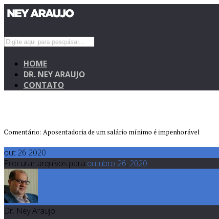
HOME
DR. NEY ARAUJO
CONTATO
Comentário: Aposentadoria de um salário mínimo é impenhorável
out 26 2020
Procurar arquivos para
outubro
26
,
2020
Dr. Ney Araujo