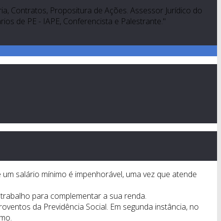
a, Contratos, Propositura de Ações. Assessor Jurídico do
os de PE - IAPE, Conferencista e Palestrante."
 de um salário mínimo é impenhorável, uma vez que atende
 trabalho para complementar a sua renda.
roventos da Previdência Social. Em segunda instância, no
imo.