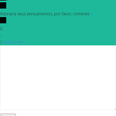
Adoraria seus pensamentos, por favor, comente.
x
(
)
x
|
Responder