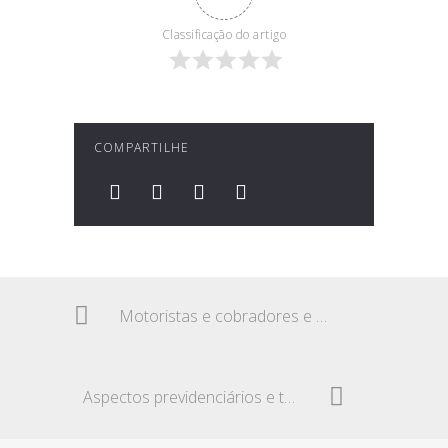
Classificação do artigo
COMPARTILHE
Motoristas e cobradores e o cálculo de vagas para pessoas com deficiência
Aspectos previdenciários e trabalhistas quanto ao microempreendedor individual