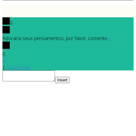
0
Adoraria seus pensamentos, por favor, comente.
x
(
)
x
|
Responder
Insert