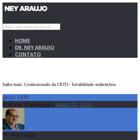
HOME
DR. NEY ARAUJO
CONTATO
Saiba mais: Comissionado da CBTU – Estabilidade acidentária
jan 01 1970
Procurar arquivos para
janeiro
01
,
1970
Dr. Ney Araujo