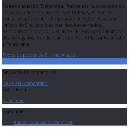
"Área de atuação: Trabalhista, Previdenciária, assessorando
Empresas e Pessoas Físicas com Defesas, Pareceres,
Consultoria, Contratos, Propositura de Ações. Assessor
Jurídico do Sindicato Nacional dos Aposentados,
Pensionistas e Idosos - SINDNAPI, Presidente do Instituto
dos Advogados Previdenciários de PE - IAPE, Conferencista
e Palestrante."
Todos os postos de Dr. Ney Araujo
0
Ainda não há comentários.
Deixe seu comentário
Postado em
Saiba mais
Compartilhe
Facebook
X
LinkedIn
Pinterest