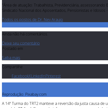
"Área de atuação: Trabalhista, Previdenciária, assessorando 
Sindicato Nacional dos Aposentados, Pensionistas e Idosos - 
Todos os postos de Dr. Ney Araujo
0
Ainda não há comentários.
Deixe seu comentário
Postado em
Saiba mais
Compartilhe
Facebook
X
LinkedIn
Pinterest
Reprodução: Pixabay.com
A 14ª Turma do TRT2 manteve a reversão da justa causa de um