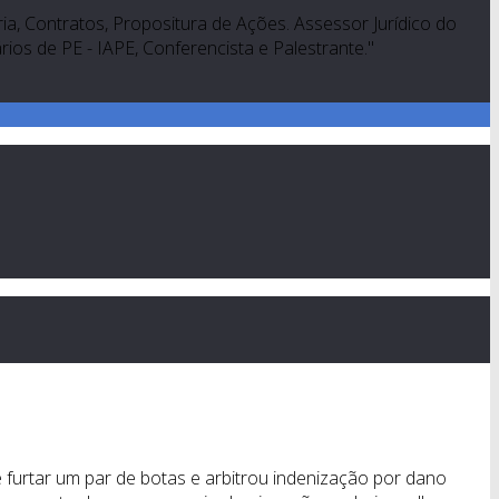
a, Contratos, Propositura de Ações. Assessor Jurídico do
os de PE - IAPE, Conferencista e Palestrante."
 furtar um par de botas e arbitrou indenização por dano