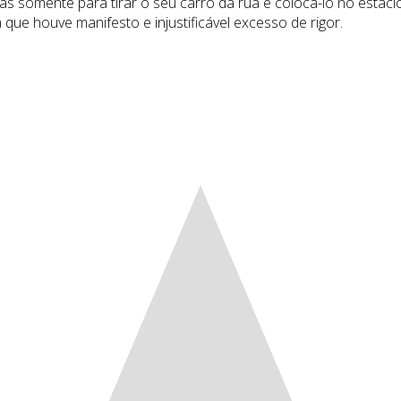
as somente para tirar o seu carro da rua e colocá-lo no esta
ue houve manifesto e injustificável excesso de rigor.