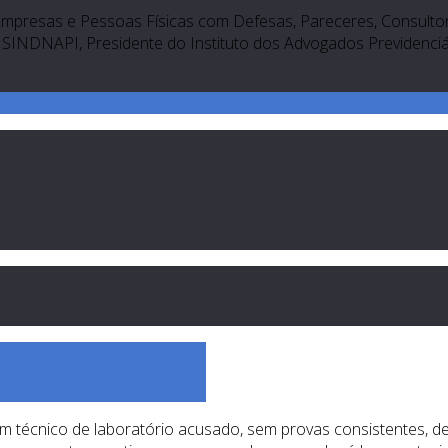
Empresas e Pessoas Físicas com Defesas, Pareceres, Consultori
SINDNAPI, Presidente do Instituto dos Advogados Previdenciári
 técnico de laboratório acusado, sem provas consistentes, de