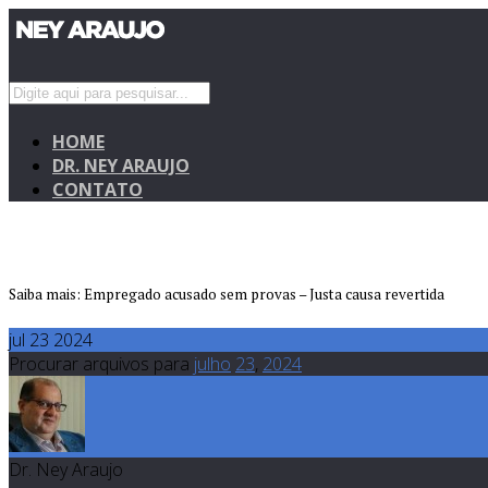
HOME
DR. NEY ARAUJO
CONTATO
Saiba mais: Empregado acusado sem provas – Justa causa revertida
jul 23 2024
Procurar arquivos para
julho
23
,
2024
Dr. Ney Araujo