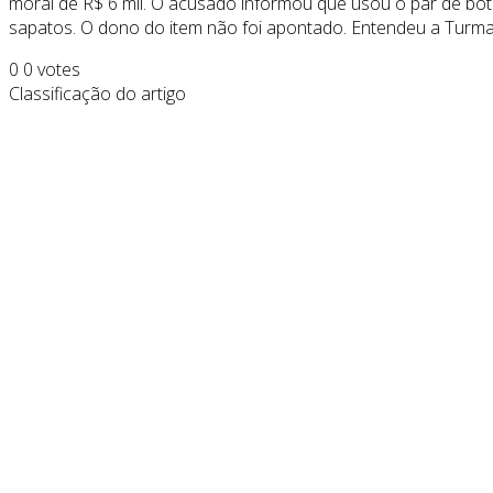
moral de R$ 6 mil. O acusado informou que usou o par de bot
sapatos. O dono do item não foi apontado. Entendeu a Turma q
0
0
votes
Classificação do artigo