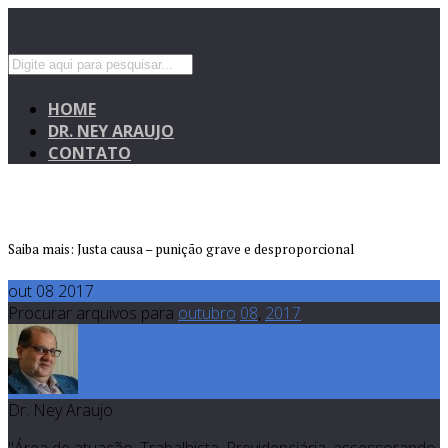
HOME
DR. NEY ARAUJO
CONTATO
Saiba mais: Justa causa – punição grave e desproporcional
out 08 2017
Procurar arquivos para
outubro
08
,
2017
Dr. Ney Araujo