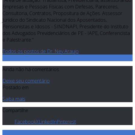
"Área de atuação: Trabalhista, Previdenciária, assessorando
Empresas e Pessoas Físicas com Defesas, Pareceres,
Consultoria, Contratos, Propositura de Ações. Assessor
Jurídico do Sindicato Nacional dos Aposentados,
Pensionistas e Idosos - SINDNAPI, Presidente do Instituto
dos Advogados Previdenciários de PE - IAPE, Conferencista
e Palestrante."
Todos os postos de Dr. Ney Araujo
0
Ainda não há comentários.
Deixe seu comentário
Postado em
Saiba mais
Compartilhe
Facebook
X
LinkedIn
Pinterest